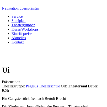
Navigation überspringen
Service
Spielplan
Theatergruppen
Kurse/Workshops
Eintrittspreise
Aktuelles
Kontakt
Ui
Präsentation
Theatergruppe:
Pegasus Theaterschule
Ort:
Theatersaal
Dauer:
0.5h
Ein Gangsterstück frei nach Bertolt Brecht
Die Kinder und Jugendlichen der Pegasus - Theaterschule