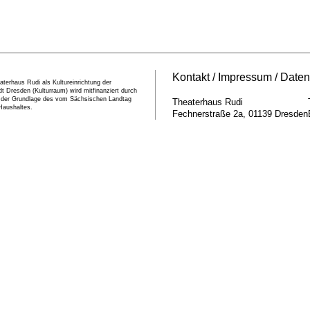
Kontakt
Impressum
Daten
terhaus Rudi als Kultureinrichtung der
t Dresden (Kulturraum) wird mitfinanziert durch
f der Grundlage des vom Sächsischen Landtag
Theaterhaus Rudi
Haushaltes.
Fechnerstraße 2a
01139
Dresden