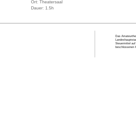
Ort:
Theatersaal
Dauer:
1.5h
Das Amateurthea
Landeshauptstad
Steuermittel au
beschlossenen 