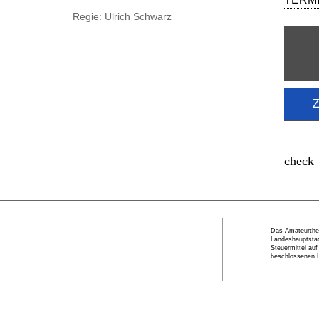
Regie: Ulrich Schwarz
Z
Das Amateurthea
Landeshauptstad
Steuermittel au
beschlossenen 