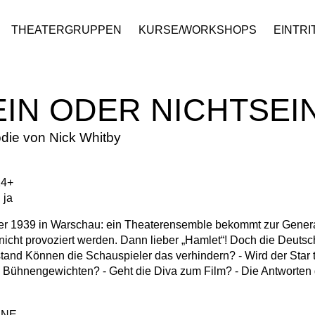
THEATERGRUPPEN
KURSE/WORKSHOPS
EINTRI
EIN ODER NICHTSEI
ie von Nick Whitby
14+
 ja
 1939 in Warschau: ein Theaterensemble bekommt zur General
 nicht provoziert werden. Dann lieber „Hamlet“! Doch die Deuts
tand Können die Schauspieler das verhindern? - Wird der Star 
n Bühnengewichten? - Geht die Diva zum Film? - Die Antworten gi
INE