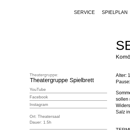
SERVICE
SPIELPLAN
S
Komöd
Theatergruppe:
Alter: 
Theatergruppe Spielbrett
Pause:
YouTube
Sommer
Facebook
sollen
Instagram
Widers
Salz i
Ort:
Theatersaal
Dauer:
1.5h
TERM