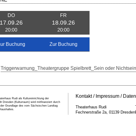
DO
FR
17.09.26
18.09.26
20:00
20:00
ur Buchung
Zur Buchung
Triggerwarnung_Theatergruppe Spielbrett_Sein oder Nichtsein
Kontakt
Impressum
Daten
terhaus Rudi als Kultureinrichtung der
t Dresden (Kulturraum) wird mitfinanziert durch
f der Grundlage des vom Sächsischen Landtag
Theaterhaus Rudi
Haushaltes.
Fechnerstraße 2a
01139
Dresden