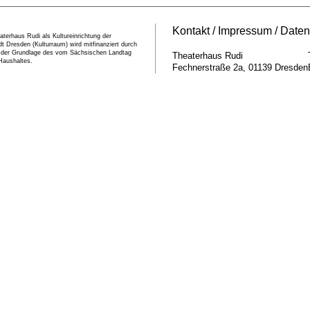
Kontakt
Impressum
Daten
terhaus Rudi als Kultureinrichtung der
t Dresden (Kulturraum) wird mitfinanziert durch
f der Grundlage des vom Sächsischen Landtag
Theaterhaus Rudi
Haushaltes.
Fechnerstraße 2a
01139
Dresden