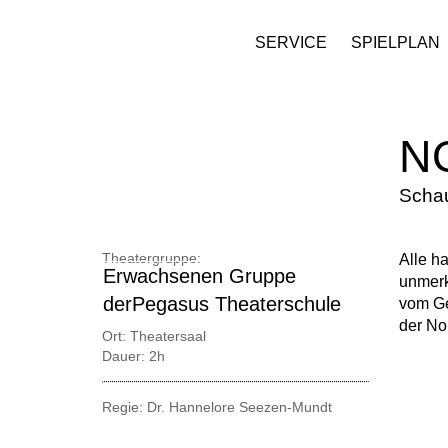
SERVICE
SPIELPLAN
N
Schau
Theatergruppe:
Alle h
Erwachsenen Gruppe
unmerk
derPegasus Theaterschule
vom Ge
der No
Ort:
Theatersaal
Dauer:
2h
Regie: Dr. Hannelore Seezen-Mundt