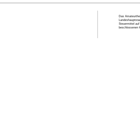
Das Amateurthea
Landeshauptstad
Steuermittel au
beschlossenen 