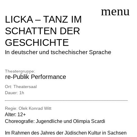
LICKA – TANZ IM
SCHATTEN DER
SERVICE
GESCHICHTE
SPIELPLAN
In deutscher und tschechischer Sprache
THEATERGRUPPEN
KURSE/WORKSHOPS
Theatergruppe:
EINTRITTSPREISE
re-Publik Performance
AKTUELLES
Ort:
Theatersaal
KONTAKT
Dauer:
1h
Regie: Olek Konrad Witt
Alter: 12+
Choreografie: Jugendliche und Olimpia Scardi
Im Rahmen des Jahres der Jüdischen Kultur in Sachsen