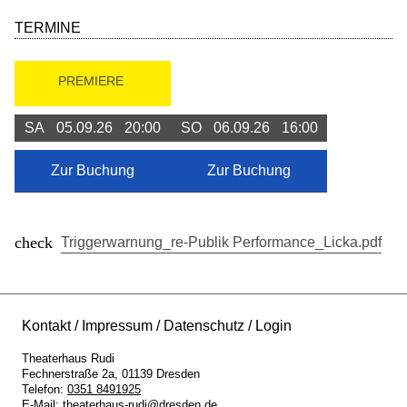
TERMINE
PREMIERE
SA
05.09.26
20:00
SO
06.09.26
16:00
Zur Buchung
Zur Buchung
Triggerwarnung_re-Publik Performance_Licka.pdf
Kontakt
Impressum
Datenschutz
Login
Theaterhaus Rudi
Fechnerstraße 2a
01139
Dresden
Telefon:
0351 8491925
E-Mail:
theaterhaus-rudi@dresden.de