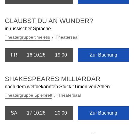
GLAUBST DU AN WUNDER?
in russischer Sprache
Theatergruppe timeless
Theatersaal
FR
16.10.26
19:00
Zur Buchung
SHAKESPEARES MILLIARDÄR
nach dem weltbekannten Stück "Timon von Athen"
Theatergruppe Spielbrett
Theatersaal
SA
17.10.26
20:00
Zur Buchung