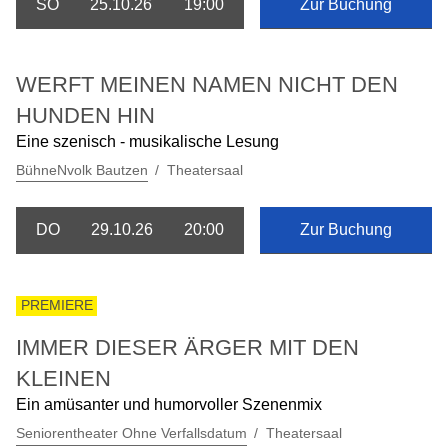
SO
25.10.26
19:00
Zur Buchung
WERFT MEINEN NAMEN NICHT DEN
HUNDEN HIN
Eine szenisch - musikalische Lesung
BühneNvolk Bautzen
Theatersaal
DO
29.10.26
20:00
Zur Buchung
PREMIERE
IMMER DIESER ÄRGER MIT DEN
KLEINEN
Ein amüsanter und humorvoller Szenenmix
Seniorentheater Ohne Verfallsdatum
Theatersaal