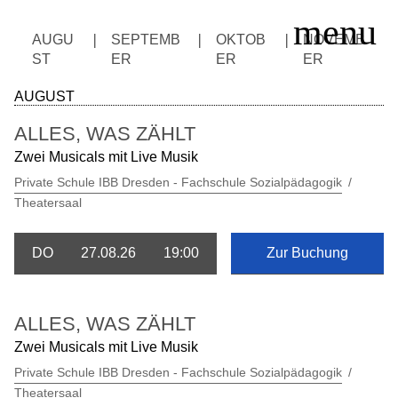
AUGU
SEPTEMB
OKTOB
NOVEMB
ST
ER
ER
ER
AUGUST
SERVICE
ALLES, WAS ZÄHLT
SPIELPLAN
Zwei Musicals mit Live Musik
THEATERGRUPPEN
Private Schule IBB Dresden - Fachschule Sozialpädagogik
KURSE/WORKSHOPS
Theatersaal
EINTRITTSPREISE
AKTUELLES
DO
27.08.26
19:00
Zur Buchung
KONTAKT
ALLES, WAS ZÄHLT
Zwei Musicals mit Live Musik
Private Schule IBB Dresden - Fachschule Sozialpädagogik
Theatersaal