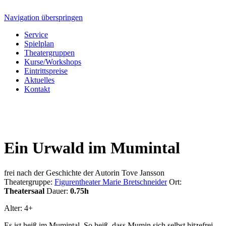
Navigation überspringen
Service
Spielplan
Theatergruppen
Kurse/Workshops
Eintrittspreise
Aktuelles
Kontakt
Ein Urwald im Mumintal
frei nach der Geschichte der Autorin Tove Jansson
Theatergruppe:
Figurentheater Marie Bretschneider
Ort:
Theatersaal
Dauer:
0.75h
Alter: 4+
Es ist heiß im Mumintal. So heiß, dass Mumin sich selbst hitzefrei