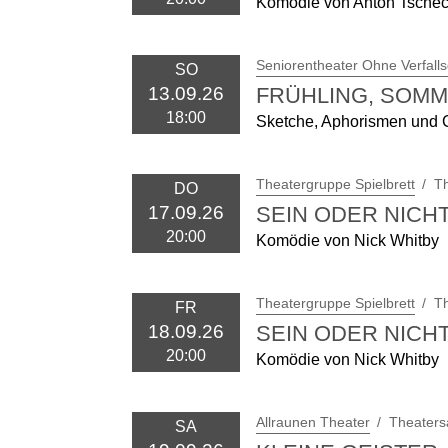
Komödie von Anton Tsche
Seniorentheater Ohne Verfall
SO
FRÜHLING, SOMM
13.09.26
18:00
Sketche, Aphorismen und
Theatergruppe Spielbrett
Th
DO
SEIN ODER NICH
17.09.26
20:00
Komödie von Nick Whitby
Theatergruppe Spielbrett
Th
FR
SEIN ODER NICH
18.09.26
20:00
Komödie von Nick Whitby
Allraunen Theater
Theaters
SA