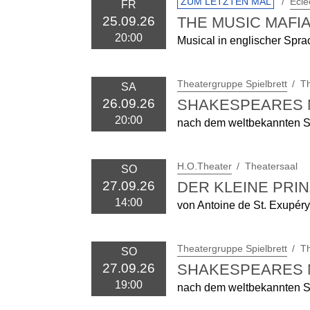
ZUM LETZTEN MAL
Ecle
FR
THE MUSIC MAFI
25.09.26
20:00
Musical in englischer Spra
Theatergruppe Spielbrett
Th
SA
SHAKESPEARES 
26.09.26
20:00
nach dem weltbekannten S
H.O.Theater
Theatersaal
SO
DER KLEINE PRIN
27.09.26
14:00
von Antoine de St. Exupéry
Theatergruppe Spielbrett
Th
SO
SHAKESPEARES 
27.09.26
19:00
nach dem weltbekannten S