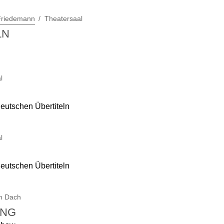
 Friedemann
Theatersaal
LN
l
deutschen Übertiteln
l
deutschen Übertiteln
m Dach
NG