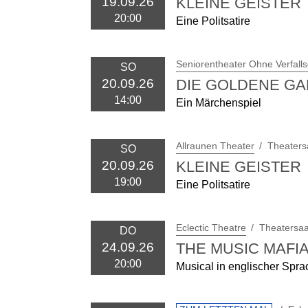
KLEINE GEISTER
19.09.26
20:00
Eine Politsatire
Seniorentheater Ohne Verfall
SO
DIE GOLDENE G
20.09.26
14:00
Ein Märchenspiel
Allraunen Theater
Theaters
SO
KLEINE GEISTER
20.09.26
19:00
Eine Politsatire
Eclectic Theatre
Theatersaa
DO
THE MUSIC MAFI
24.09.26
20:00
Musical in englischer Spra