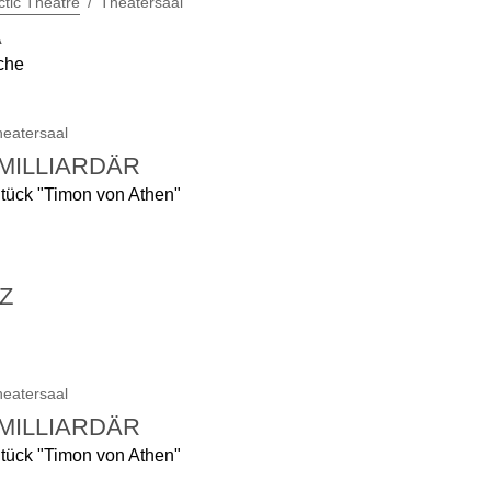
ctic Theatre
Theatersaal
A
che
eatersaal
MILLIARDÄR
tück "Timon von Athen"
Z
eatersaal
MILLIARDÄR
tück "Timon von Athen"