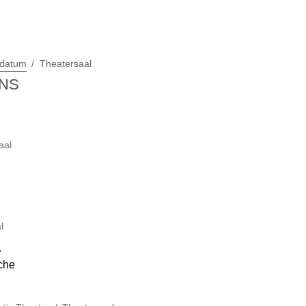
sdatum
Theatersaal
ANS
aal
l
A
che