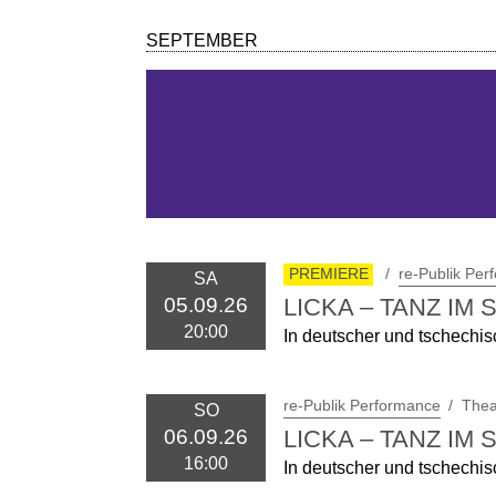
SEPTEMBER
PREMIERE
re-Publik Per
SA
LICKA – TANZ IM
05.09.26
20:00
In deutscher und tschechi
re-Publik Performance
Thea
SO
LICKA – TANZ IM
06.09.26
16:00
In deutscher und tschechi