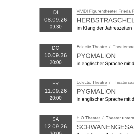
ViViD! Figurentheater Frieda
DI
HERBSTRASCHE
08.09.26
09:30
im Klang der Jahreszeiten
Eclectic Theatre
Theatersaa
DO
PYGMALION
10.09.26
20:00
in englischer Sprache mit 
Eclectic Theatre
Theatersaa
FR
PYGMALION
11.09.26
20:00
in englischer Sprache mit 
H.O.Theater
Theater unter
SA
SCHWANENGESA
12.09.26
20:00