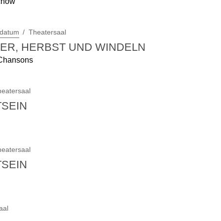
chow
sdatum
Theatersaal
ER, HERBST UND WINDELN
 Chansons
eatersaal
TSEIN
eatersaal
TSEIN
aal