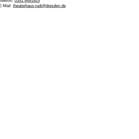
Telefon:
0351 8491925
E-Mail:
theaterhaus-rudi@dresden.de