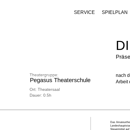
SERVICE
SPIELPLAN
D
Präse
Theatergruppe:
nach d
Pegasus Theaterschule
Arbeit 
Ort:
Theatersaal
Dauer:
0.5h
Das Amateurthea
Landeshauptstad
Steuermittel au