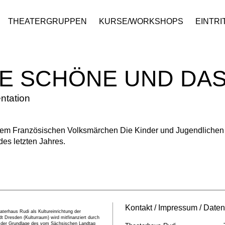
THEATERGRUPPEN
KURSE/WORKSHOPS
EINTRI
IE SCHÖNE UND DAS
ntation
em Französischen Volksmärchen Die Kinder und Jugendlichen d
des letzten Jahres.
Kontakt
Impressum
Daten
terhaus Rudi als Kultureinrichtung der
t Dresden (Kulturraum) wird mitfinanziert durch
f der Grundlage des vom Sächsischen Landtag