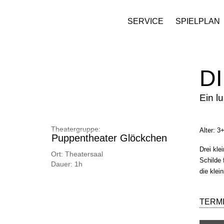
SERVICE
SPIELPLAN
D
Ein l
Theatergruppe:
Alter: 3
Puppentheater Glöckchen
Drei kle
Ort:
Theatersaal
Schilde 
Dauer:
1h
die klei
TERM