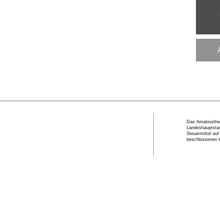
Das Amateurthea
Landeshauptstad
Steuermittel au
beschlossenen 