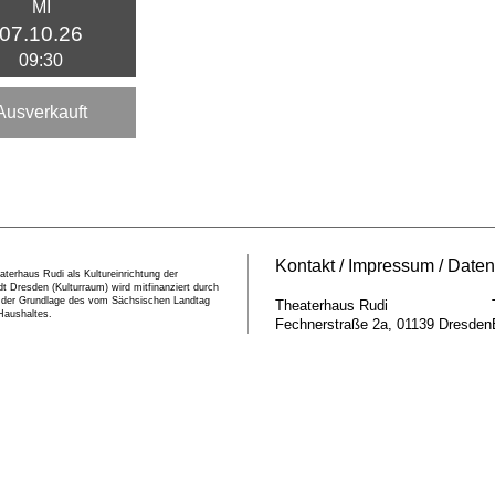
MI
07.10.26
09:30
Ausverkauft
Kontakt
Impressum
Daten
terhaus Rudi als Kultureinrichtung der
t Dresden (Kulturraum) wird mitfinanziert durch
f der Grundlage des vom Sächsischen Landtag
Theaterhaus Rudi
Haushaltes.
Fechnerstraße 2a
01139
Dresden