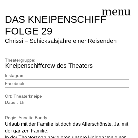
DAS KNEIPENSCHIFF
FOLGE 29
SERVICE
Chrissi – Schicksalsjahre einer Reisenden
SPIELPLAN
THEATERGRUPPEN
Theatergruppe:
Kneipenschiffcrew des Theaters
KURSE/WORKSHOPS
EINTRITTSPREISE
Instagram
Facebook
AKTUELLES
KONTAKT
Ort:
Theaterkneipe
Dauer:
1h
Regie: Annette Bundy
Urlaub mit der Familie ist doch das Allerschönste. Ja, mit
der ganzen Familie.
In der Theatersoap navigieren unsere Helden von einer