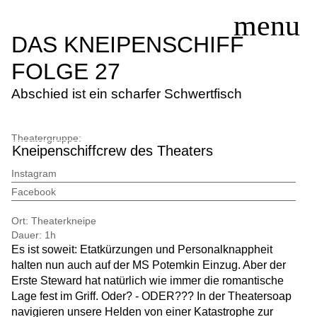
DAS KNEIPENSCHIFF
FOLGE 27
SERVICE
Abschied ist ein scharfer Schwertfisch
SPIELPLAN
THEATERGRUPPEN
Theatergruppe:
Kneipenschiffcrew des Theaters
KURSE/WORKSHOPS
EINTRITTSPREISE
Instagram
Facebook
AKTUELLES
KONTAKT
Ort:
Theaterkneipe
Dauer:
1h
Es ist soweit: Etatkürzungen und Personalknappheit
halten nun auch auf der MS Potemkin Einzug. Aber der
Erste Steward hat natürlich wie immer die romantische
Lage fest im Griff. Oder? - ODER??? In der Theatersoap
navigieren unsere Helden von einer Katastrophe zur