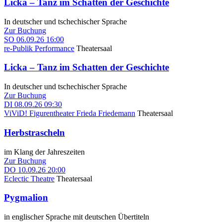
Licka – Tanz im Schatten der Geschichte
In deutscher und tschechischer Sprache
Zur Buchung
SO
06.09.26
16:00
re-Publik Performance
Theatersaal
Licka – Tanz im Schatten der Geschichte
In deutscher und tschechischer Sprache
Zur Buchung
DI
08.09.26
09:30
ViViD! Figurentheater Frieda Friedemann
Theatersaal
Herbstrascheln
im Klang der Jahreszeiten
Zur Buchung
DO
10.09.26
20:00
Eclectic Theatre
Theatersaal
Pygmalion
in englischer Sprache mit deutschen Übertiteln