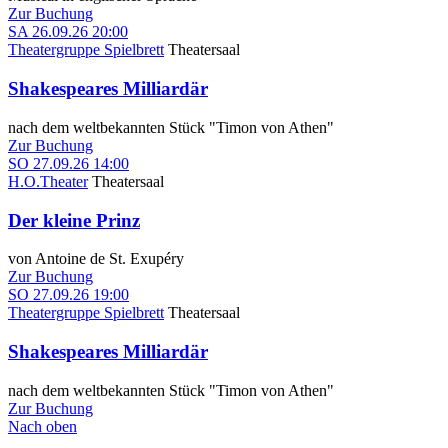
Zur Buchung
SA
26.09.26
20:00
Theatergruppe Spielbrett
Theatersaal
Shakespeares Milliardär
nach dem weltbekannten Stück "Timon von Athen"
Zur Buchung
SO
27.09.26
14:00
H.O.Theater
Theatersaal
Der kleine Prinz
von Antoine de St. Exupéry
Zur Buchung
SO
27.09.26
19:00
Theatergruppe Spielbrett
Theatersaal
Shakespeares Milliardär
nach dem weltbekannten Stück "Timon von Athen"
Zur Buchung
Nach oben