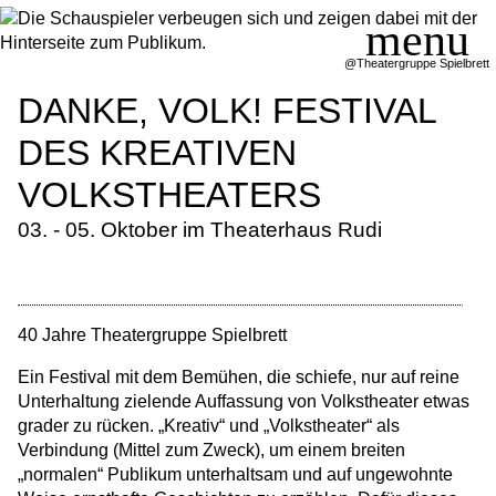
@Theatergruppe Spielbrett
DANKE, VOLK! FESTIVAL
SERVICE
DES KREATIVEN
SPIELPLAN
VOLKSTHEATERS
THEATERGRUPPEN
03. - 05. Oktober im Theaterhaus Rudi
KURSE/WORKSHOPS
EINTRITTSPREISE
AKTUELLES
40 Jahre Theatergruppe Spielbrett
KONTAKT
Ein Festival mit dem Bemühen, die schiefe, nur auf reine
Unterhaltung zielende Auffassung von Volkstheater etwas
grader zu rücken. „Kreativ“ und „Volkstheater“ als
Verbindung (Mittel zum Zweck), um einem breiten
„normalen“ Publikum unterhaltsam und auf ungewohnte