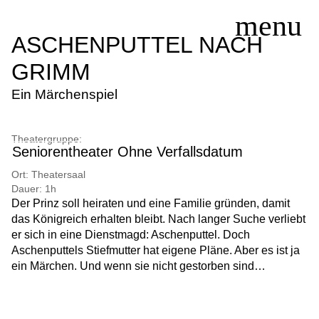
ASCHENPUTTEL NACH
GRIMM
SERVICE
Ein Märchenspiel
SPIELPLAN
THEATERGRUPPEN
Theatergruppe:
Seniorentheater Ohne Verfallsdatum
KURSE/WORKSHOPS
EINTRITTSPREISE
Ort:
Theatersaal
Dauer:
1h
AKTUELLES
Der Prinz soll heiraten und eine Familie gründen, damit
KONTAKT
das Königreich erhalten bleibt. Nach langer Suche verliebt
er sich in eine Dienstmagd: Aschenputtel. Doch
Aschenputtels Stiefmutter hat eigene Pläne. Aber es ist ja
ein Märchen. Und wenn sie nicht gestorben sind…