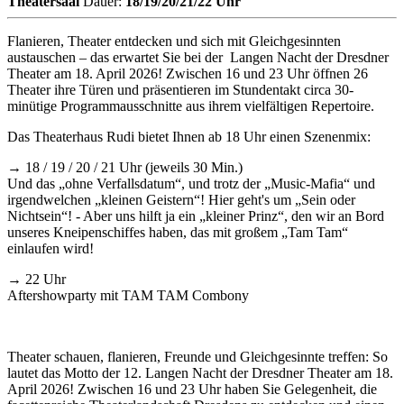
Theatersaal
Dauer:
18/19/20/21/22 Uhr
Flanieren, Theater entdecken und sich mit Gleichgesinnten
austauschen – das erwartet Sie bei der Langen Nacht der Dresdner
Theater am 18. April 2026! Zwischen 16 und 23 Uhr öffnen 26
Theater ihre Türen und präsentieren im Stundentakt circa 30-
minütige Programmausschnitte aus ihrem vielfältigen Repertoire.
Das Theaterhaus Rudi bietet Ihnen ab 18 Uhr einen Szenenmix:
→ 18 / 19 / 20 / 21 Uhr (jeweils 30 Min.)
Und das „ohne Verfallsdatum“, und trotz der „Music-Mafia“ und
irgendwelchen „kleinen Geistern“! Hier geht's um „Sein oder
Nichtsein“! - Aber uns hilft ja ein „kleiner Prinz“, den wir an Bord
unseres Kneipenschiffes haben, das mit großem „Tam Tam“
einlaufen wird!
→ 22 Uhr
Aftershowparty mit TAM TAM Combony
Theater schauen, flanieren, Freunde und Gleichgesinnte treffen: So
lautet das Motto der 12. Langen Nacht der Dresdner Theater am 18.
April 2026! Zwischen 16 und 23 Uhr haben Sie Gelegenheit, die