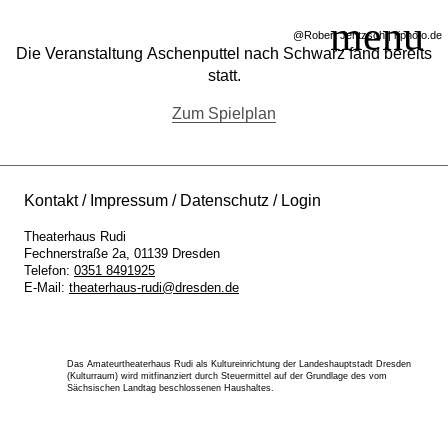
@Robert Jentzsch | rjphoto.de
Die Veranstaltung
Aschenputtel nach Schwarz
fand bereits
statt.
Zum Spielplan
SERVICE
SPIELPLAN
THEATERGRUPPEN
Kontakt
Impressum
Datenschutz
Login
KURSE/WORKSHOPS
Theaterhaus Rudi
EINTRITTSPREISE
Fechnerstraße 2a
01139
Dresden
Telefon:
0351 8491925
AKTUELLES
E-Mail:
theaterhaus-rudi@dresden.de
KONTAKT
Das Amateurtheaterhaus Rudi als Kultureinrichtung der Landeshauptstadt Dresden
(Kulturraum) wird mitfinanziert durch Steuermittel auf der Grundlage des vom
Sächsischen Landtag beschlossenen Haushaltes.