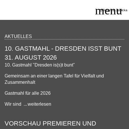
@Johanna Jedlicka
SERVICE
AKTUELLES
SPIELPLAN
10. GASTMAHL - DRESDEN ISST BUNT
THEATERGRUPPEN
31. AUGUST 2026
KURSE/WORKSHOPS
10. Gastmahl "Dresden is(s)t bunt"
EINTRITTSPREISE
Gemeinsam an einer langen Tafel für Vielfalt und
AKTUELLES
Zusammenhalt
KONTAKT
Gastmahl für alle 2026
Wir sind
weiterlesen
VORSCHAU PREMIEREN UND